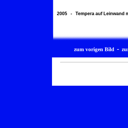
2005 - Tempera auf Leinwand mi
-
zum vorigen Bild
zu
13-3-2008 / © Christiane Bergmann / URL