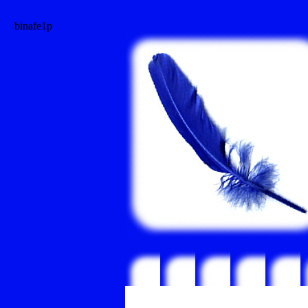
binafe1p