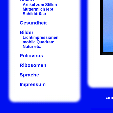
Artikel zum Stillen
Muttermilch lebt
Schilddrüse
Gesundheit
Bilder
Lichtimpressionen
mobile Quadrate
Natur etc.
Poliovirus
Ribosomen
Sprache
Impressum
zum