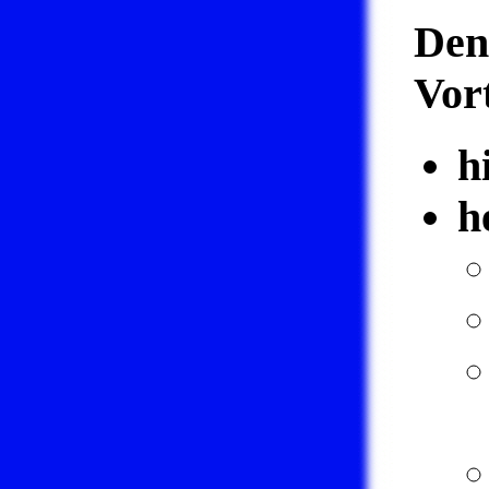
Den
Vor
h
h