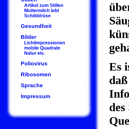
über
Artikel zum Stillen
Muttermilch lebt
Schilddrüse
Säu
Gesundheit
kün
Bilder
Lichtimpressionen
geha
mobile Quadrate
Natur etc.
Es 
Poliovirus
Ribosomen
daß
Sprache
Inf
Impressum
des 
Que