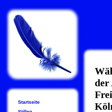
Wäh
der
Frei
Startseite
Köl
Stillen