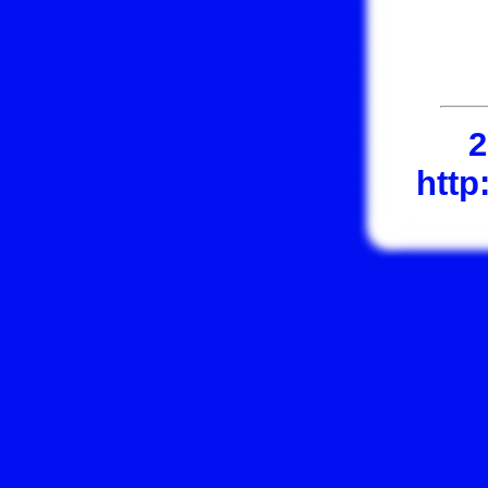
2
htt