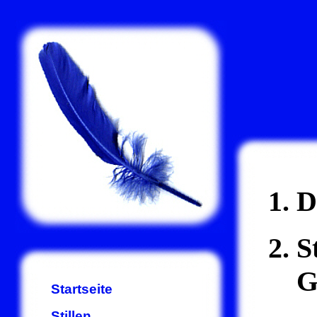
D
S
G
Startseite
Stillen