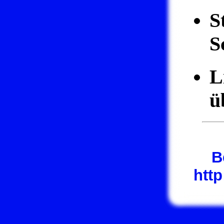
S
S
L
ü
B
htt