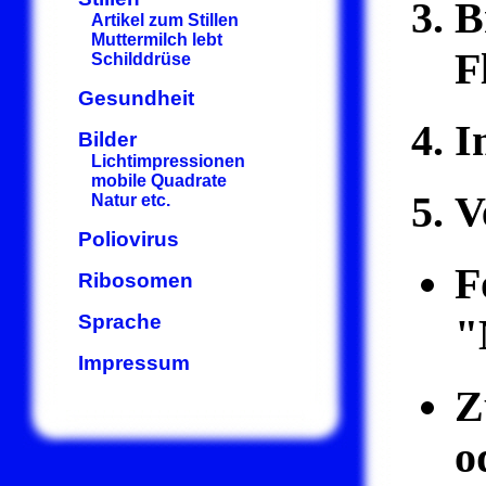
B
Artikel zum Stillen
Muttermilch lebt
F
Schilddrüse
Gesundheit
I
Bilder
Lichtimpressionen
mobile Quadrate
V
Natur etc.
Poliovirus
F
Ribosomen
Sprache
"
Impressum
Z
o