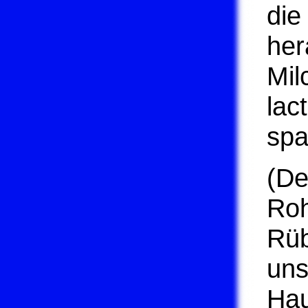
die
her
Mil
lac
spa
(De
Roh
Rüb
uns
Hau