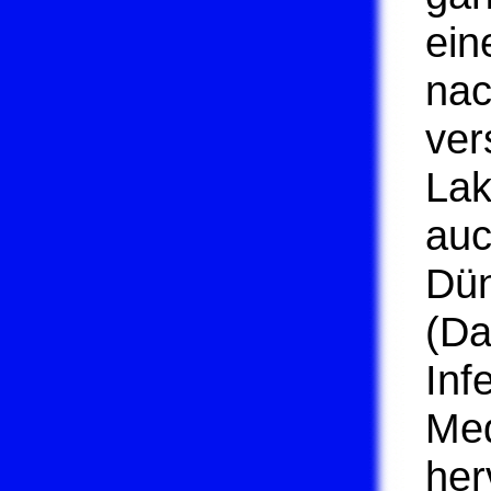
ein
nac
ver
Lak
auc
Dün
(Da
Inf
Me
her