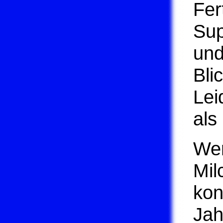
Fer
Sup
und
Bli
Lei
als
Wer
Mil
kon
Jah