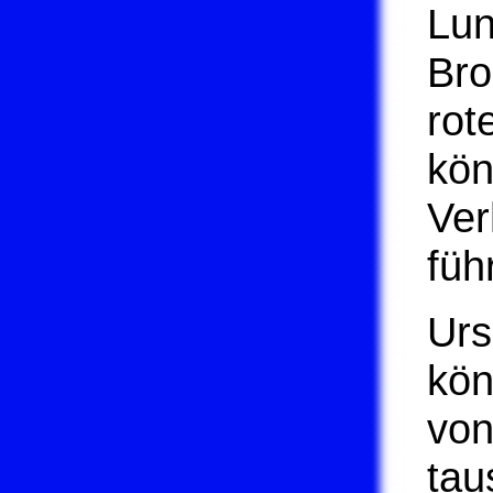
Lun
Bro
rot
kön
Ver
füh
Urs
kön
von
tau