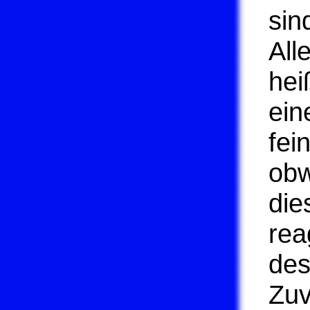
sin
All
hei
ein
fei
obw
die
rea
des
Zuv