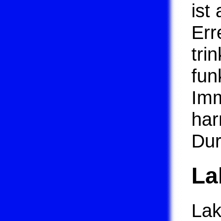
ist
Err
tri
fun
Imm
har
Dur
La
Lak