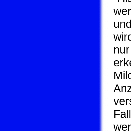
wer
und
wir
nur
erk
Mil
Anz
ver
Fal
wer