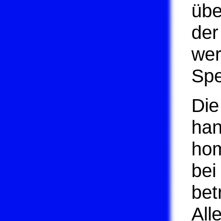
übe
der
wer
Spe
Die
han
hom
bei
bet
All