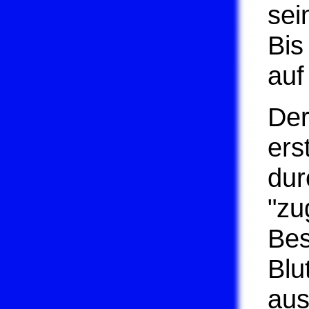
sei
Bis
auf
Der
ers
dur
"zu
Bes
Blu
aus