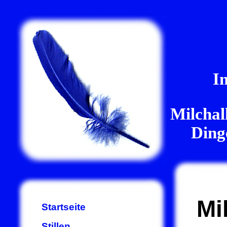
I
Milchal
Ding
Mi
Startseite
Stillen