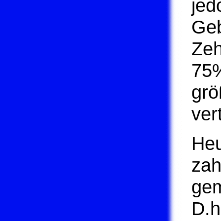
jed
Geb
Zeh
75%
grö
ver
Heu
zah
gem
D.h