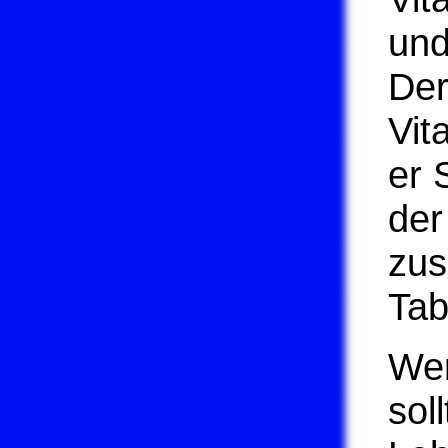
und
Der
Vit
er 
der
zus
Tab
Wen
sol