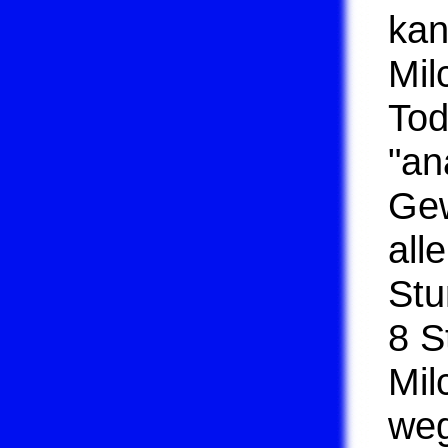
kan
Mil
Tod
"an
Gew
all
Stu
8 S
Mil
weg