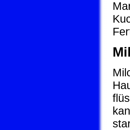
Mar
Kuc
Fer
Mi
Mil
Hau
flü
kan
sta