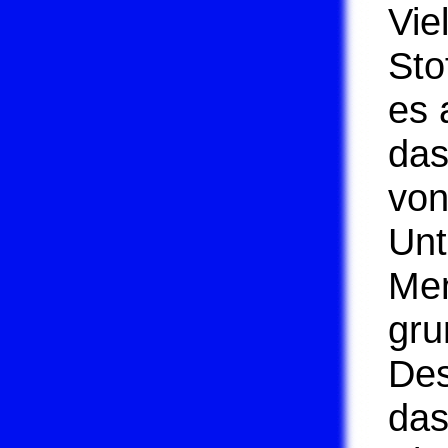
Vie
Sto
es 
das
von
Unt
Men
gru
Des
das