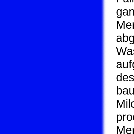
ga
Men
abg
Was
auf
des
bau
Mil
pro
Men