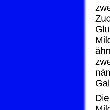
zwe
Zuc
Glu
Mil
ähn
zwe
näm
Gal
Die
Mil