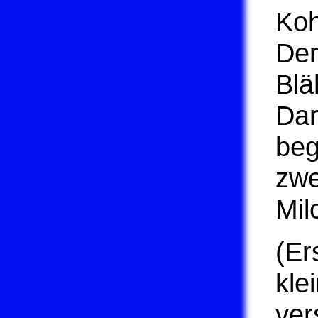
Koh
De
Blä
Da
beg
zwe
Mil
(Er
kle
ver