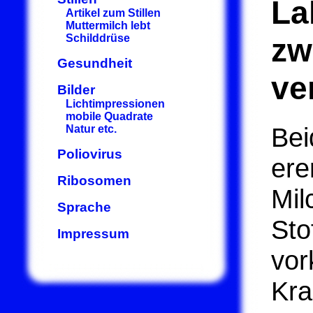
La
Artikel zum Stillen
Muttermilch lebt
Schilddrüse
zw
Gesundheit
ve
Bilder
Lichtimpressionen
mobile Quadrate
Bei
Natur etc.
Poliovirus
ere
Ribosomen
Mil
Sprache
Sto
Impressum
vor
Kra