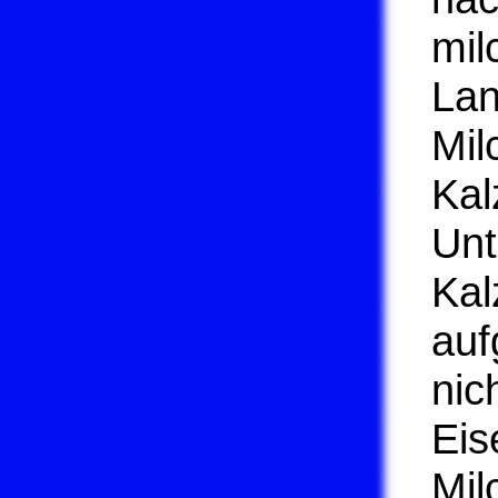
mil
Lan
Mil
Kal
Unt
Kal
auf
nic
Eis
Mil