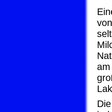
Ein
von
sel
Mil
Nat
am 
gro
Lak
Di