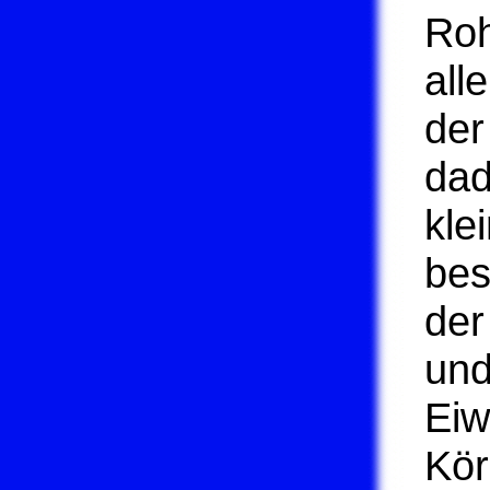
Roh
all
der
dad
kle
bes
der
und
Eiw
Kör