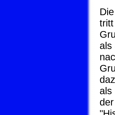
Die
tri
Gru
als
nac
Gru
daz
als
der
"Hi