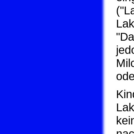
("L
Lak
"Da
jed
Mil
ode
Kin
Lak
kei
nac