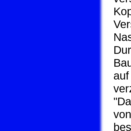
Kop
Ver
Nas
Dur
Bau
auf
ver
"Da
von
bes