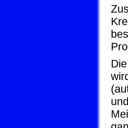
Zu
Kre
bes
Pro
Die
wir
(au
und
Mei
gan