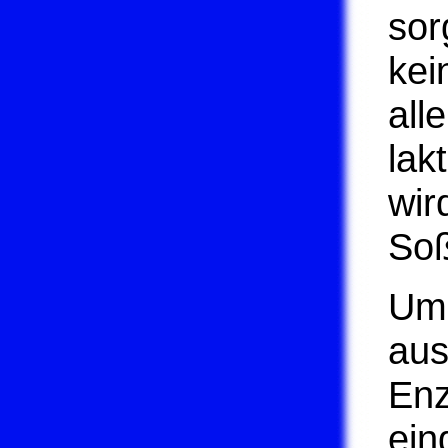
sor
kei
all
lak
wir
Soß
Um
aus
Enz
ei