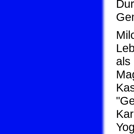
Dur
Gem
Mil
Leb
als
Mag
Kas
"Ge
Kar
Yog