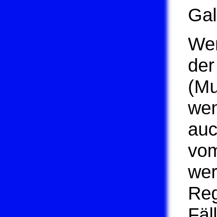
Gal
Wen
der
(Mu
wen
auc
vom
wer
Reg
Fäl