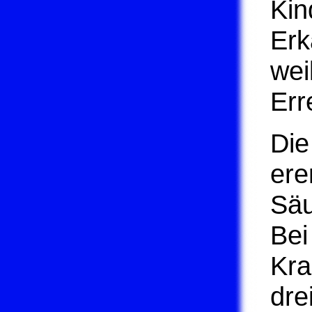
Kin
Erk
wei
Err
Die
ere
Säu
Bei
Kra
dre