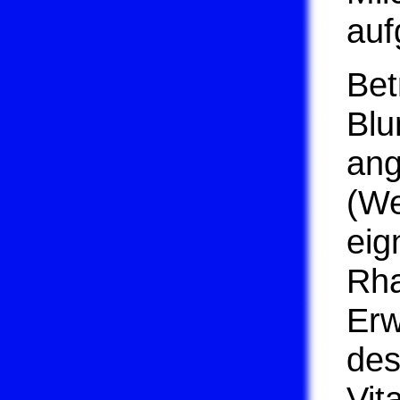
au
Bet
Blu
an
(We
eig
Rha
Erw
des
Vit