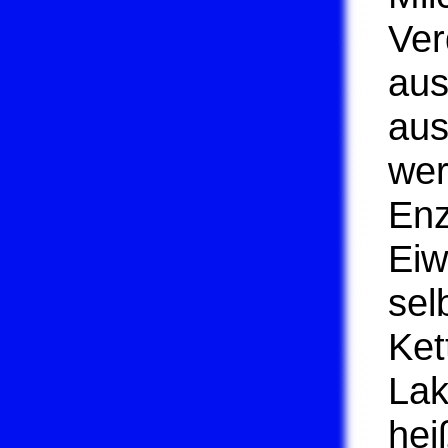
Ver
aus
aus
wer
Enz
Eiw
sel
Ket
Lak
hei