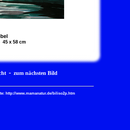
bel
 45 x 58 cm
-
cht
zum nächsten Bild
ite: http://www.mamanatur.de/biliso2p.htm