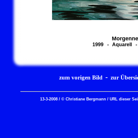
Morgenne
1999 - Aquarell -
-
zum vorigen Bild
zur Übersi
13-3-2008 / © Christiane Bergmann / URL dieser Se