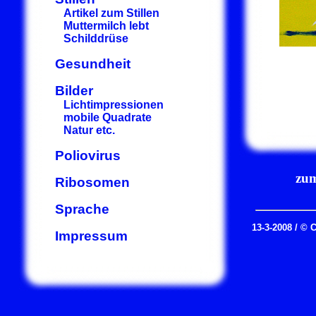
Artikel zum Stillen
Muttermilch lebt
Schilddrüse
Gesundheit
Bilder
Lichtimpressionen
mobile Quadrate
Natur etc.
Poliovirus
zum
Ribosomen
Sprache
13-3-2008 / © 
Impressum