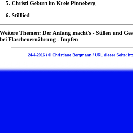
Christi Geburt im Kreis Pinneberg
Stilllied
Weitere Themen:
Der Anfang macht's
-
Stillen und Ge
bei Flaschenernährung
-
Impfen
24-4-2016 / © Christiane Bergmann / URL dieser Seite: 