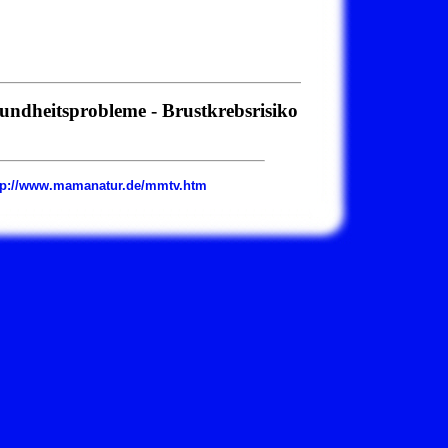
sundheitsprobleme
-
Brustkrebsrisiko
http://www.mamanatur.de/mmtv.htm