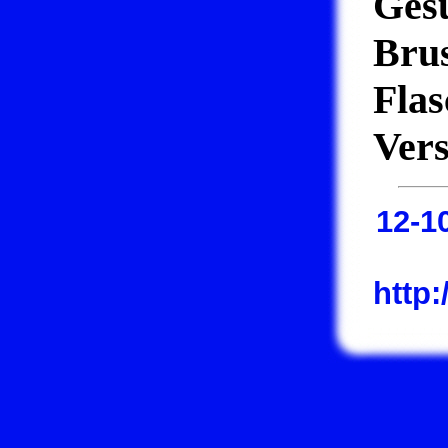
Ges
Brus
Fla
Vers
12-1
http