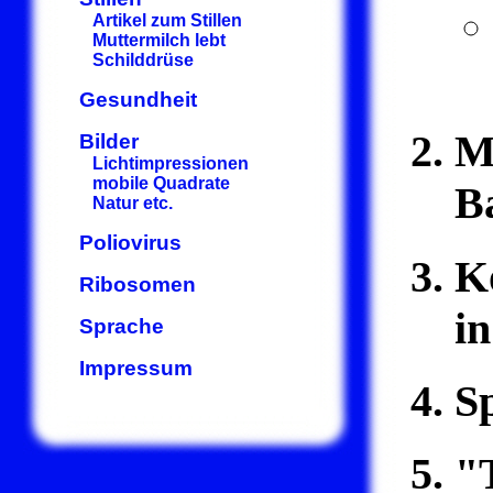
Artikel zum Stillen
Muttermilch lebt
Schilddrüse
Gesundheit
M
Bilder
Lichtimpressionen
mobile Quadrate
B
Natur etc.
Poliovirus
K
Ribosomen
i
Sprache
Impressum
S
"