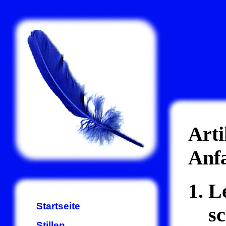
Art
Anf
L
Startseite
s
Stillen