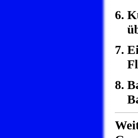
K
ü
Ei
F
B
B
Wei