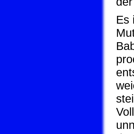
der
Es 
Mut
Bab
pro
ent
wei
ste
Vol
unn