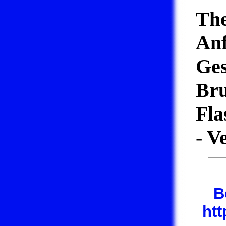
Th
Anf
Ges
Bru
Fla
-
Ve
B
ht