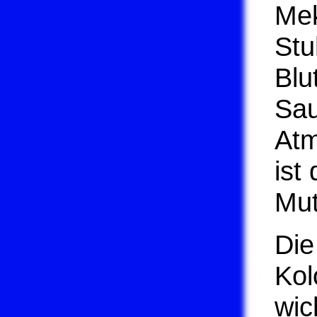
Mek
Stu
Blu
Sau
Atm
ist
Mut
Die
Kol
wic