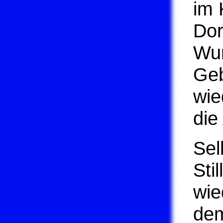
im 
Dor
Wun
Geb
wie
die
Sel
Sti
wie
dem