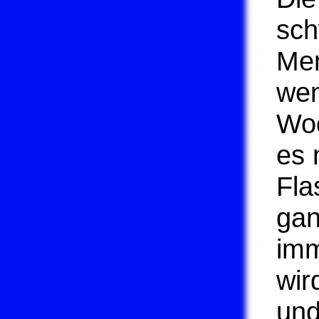
sch
Men
wen
Woc
es 
Fla
gan
imm
wir
und