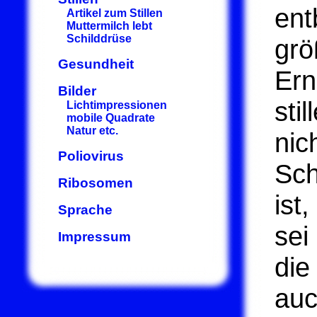
ent
Artikel zum Stillen
Muttermilch lebt
Schilddrüse
grö
Gesundheit
Ern
Bilder
sti
Lichtimpressionen
mobile Quadrate
Natur etc.
nic
Poliovirus
Sch
Ribosomen
ist
Sprache
sei
Impressum
die
auc