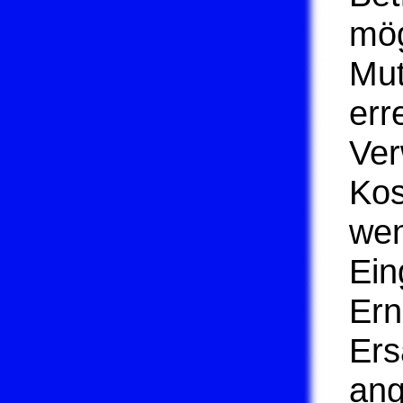
mög
Mut
err
Ver
Kos
wen
Ein
Ern
Ers
ang