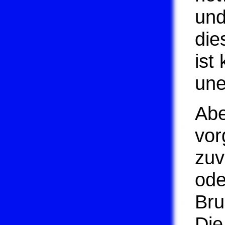
und
die
ist
une
Abe
vor
zuv
ode
Bru
Die