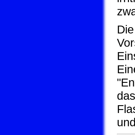
zwa
Die
Vor
Ein
Ein
"En
das
Fla
und