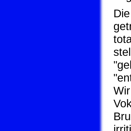
Die
get
tot
ste
"ge
"en
Wir
Vok
Bru
irr