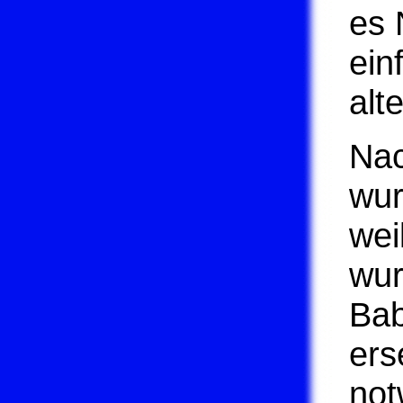
es 
ein
alt
Nac
wur
wei
wur
Bab
ers
not