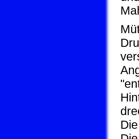
Mah
Müt
Dru
ver
Ang
"en
Hin
dre
Die
Die