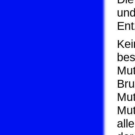
und
Ent
Kei
bes
Mut
Bru
Mut
Mut
all