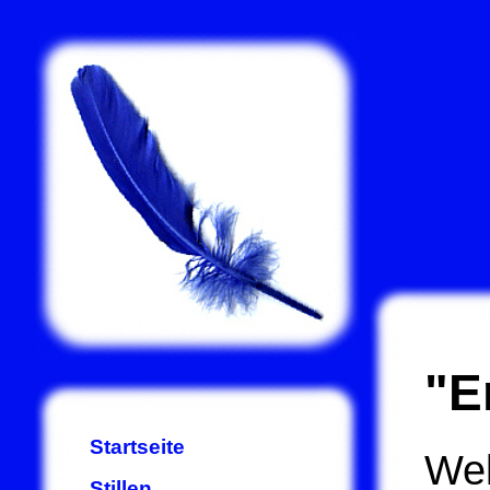
"E
Startseite
Wel
Stillen