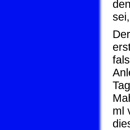
den
sei
Der
ers
fal
Anl
Tag
Mah
ml 
die