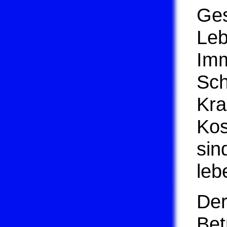
Ges
Leb
Imm
Sch
Kra
Kos
sin
leb
Der
Bet